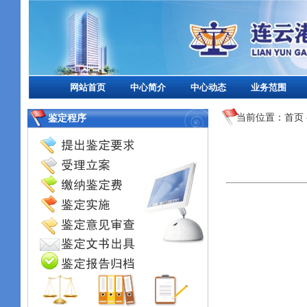
网站首页
中心简介
中心动态
业务范围
当前位置：首页 
鉴定程序